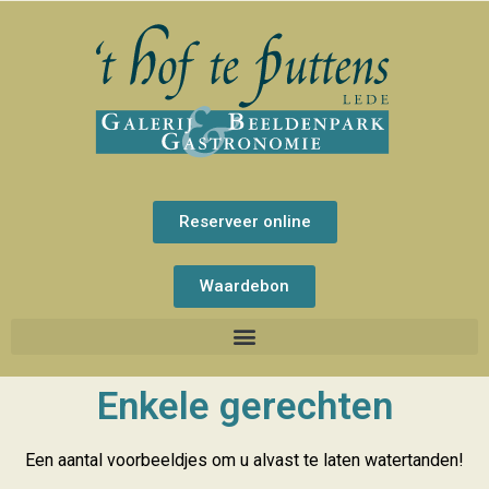
Reserveer online
Waardebon
Enkele gerechten
Een aantal voorbeeldjes om u alvast te laten watertanden!